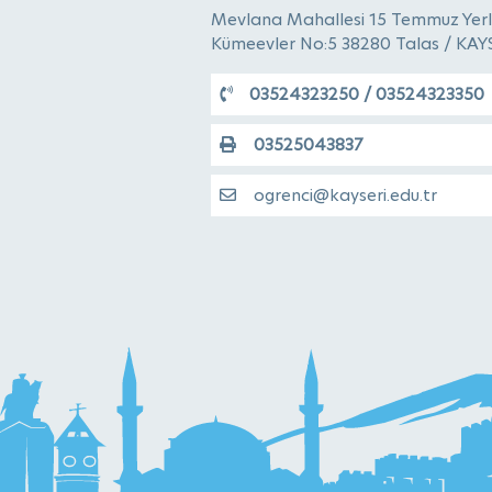
Mevlana Mahallesi 15 Temmuz Yerl
Kümeevler No:5 38280 Talas / KAY
03524323250 / 03524323350
03525043837
ogrenci@kayseri.edu.tr