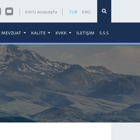
×
KAYÜ Anasayfa
TUR
ENG
MEVZUAT
KALİTE
KVKK
İLETİŞİM
S.S.S